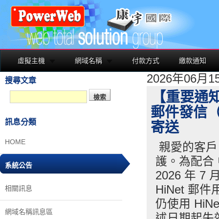
虛擬主機
網域名稱
付款方式
繳款通知
2026年06月
搜尋文章
【重要通知】
郵件發信（
訊息分類
寄送
HOME
親愛的客戶
護。為配合 
系統公告
2026 年 
HiNet 
相關訊息
仍使用 Hi
網域名稱訊息區
述日期起失