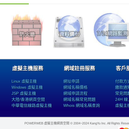
虛擬主機服務
網域註冊服務
客戶
網址申請
付款方
Linux 虛擬主機
網域名稱價格
繳款通
Windows 虛擬主機
JSP 虛擬主機
網域申請流程
常見問
大陸/香港網頁空間
網域名稱常見問題
24H 
中華電信線路虛擬主機
Whois 網域名稱查詢
虛擬主
POWERWEB 虛擬主機網頁空間 © 2004~2024 KangYu Inc. All Rights Res