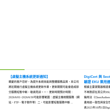
【虛擬主機系統更新通知】
DigiCert 與 S
驗證 EKU 棄用
親愛的客戶您好，為提升系統效能與整體服務品質，本公司
將近期進行虛擬主機系統更新作業。更新期間可能會造成部
根據主要瀏覽器根證書計劃
分服務短暫中斷，敬請見諒。一、更新時間預計時間：
不再默認在其公共SS
2026/6/01~2026/6/30可能影響範圍：虛擬主機相關服務（網
鑰用法（ClientAut
站、FTP、電子郵件等）二、可能影響短暫服務中斷 ...
書用途一致性與安全性所
表2025年10月1日Digi