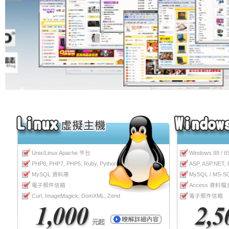
Unix/Linux Apache 平台
Windows II8 / 
PHP8, PHP7, PHP5, Ruby, Python
ASP, ASP.NET,
MySQL 資料庫
MySQL / MS-
電子郵件信箱
Access 資料
Curl, ImageMagick, DomXML, Zend
電子郵件信箱