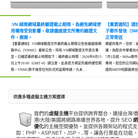
.VN 越南網域最終驗證截止期限，為避免網域使
【重要通知】請於 2
用權限受到影響，敬請儘速提交所需的驗證文
子郵件發信（S
件，謝謝。
正常寄送
【重要通知】.VN網域驗證文件最終截止期限公告依據越南網
親愛的客戶，您好：
路中心（VNNIC）最新公告，持有.VN網域驗證文件提交事
護。為配合中華電信Hi
宜，已確認最終截止時間如下：最終截止時間：2026年8月15
7月1日起，HiNet
日上午10:00（GMT+8）請注意，此為官方規定的最終硬性期
專用。若您的公司網站
限，VNNIC將不接受任何形式的延期申請。凡未 ...
證的SMTP伺服器寄信
供應多種虛擬主機方案選擇
我們的
虛擬主機
平台提供跨界整合，連接台灣/
港/大陸/美國將網路串連世界各地，提升 SEO
優化
的主機空間優勢，並提供各類架站的程式支
如：PHP、ASP.NET、JSP、..等，讓各行業能在功能