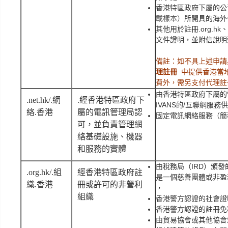
香港特區政府下屬的公
載樣本）
所開具的海外
其他用於註冊.org.hk、.e
文件證明，並附信說明選
備註：如不具上述申
理註冊
中提供香港當
費外，需另支付代理註
由香港特區政府下屬的
.net.hk/.網
.經香港特區政府下
IVANS的/互聯網服
絡.香港
屬的電訊管理局認
固定電訊網絡服務（簡稱
可，並負責管理網
絡基礎設施、機器
和服務的實體
由稅務局（IRD）頒
.org.hk/.組
經香港特區政府註
是一個慈善團體或非盈利
織.香港
冊或許可的非營利
，
組織
香港警方認證的社會證
香港警方認證的註冊免
由貿易協會或其他協會