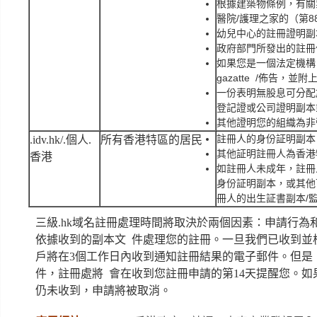
根據建築物條例，有關
醫院/護理之家的（第
幼兒中心的註冊證明副
政府部門所發出的註冊
如果您是一個法定機構
gazatte /佈告，
一份表明無股息可分配
登記證或公司證明副本
其他證明您的組織為非
註冊人的身份証明副本
.idv.hk/.個人.
所有香港特區的居民
其他証明註冊人為香港
香港
如註冊人未成年，註冊
身份証明副本，或其他
冊人的出生証書副本/監
三級.hk域名註冊處理時間將取決於兩個因素：申請行為
依據收到的副本文 件處理您的註冊。一旦我們已收到並
戶將在3個工作日內收到通知註冊結果的電子郵件。但是
件，註冊處將 會在收到您註冊申請的第14天提醒您。如
仍未收到，申請將被取消。