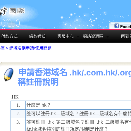
Face
付款方式
繳款通知
客服中心
網站資源區
回到
料庫
>
網域名稱申請/使用問題
申請香港域名 .hk/.com.hk/.org
稱註冊說明
.HK
1.
什麼是.hk？
2.
誰可以註冊.hk二級域名？註冊.hk二級域名有什麼
3.
誰可註冊 .hk 第三級域名？註冊 .hk 三級域
級.hk域名特別的註冊規定/限制是什麼？