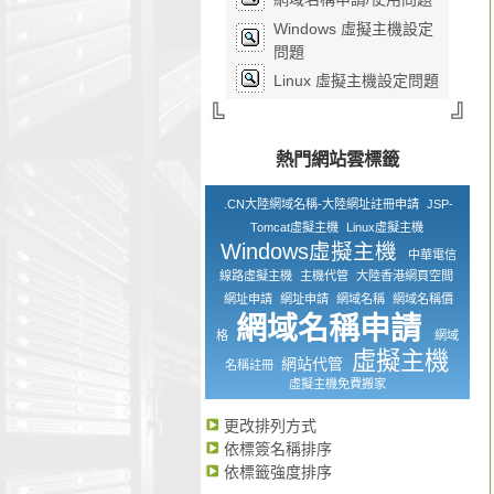
Windows 虛擬主機設定
問題
Linux 虛擬主機設定問題
熱門網站雲標籤
.CN大陸網域名稱-大陸網址註冊申請
JSP-
Tomcat虛擬主機
Linux虛擬主機
Windows虛擬主機
中華電信
線路虛擬主機
主機代管
大陸香港網頁空間
網址申請
網址申請
網域名稱
網域名稱價
網域名稱申請
格
網域
虛擬主機
網站代管
名稱註冊
虛擬主機免費搬家
更改排列方式
依標簽名稱排序
依標籤強度排序