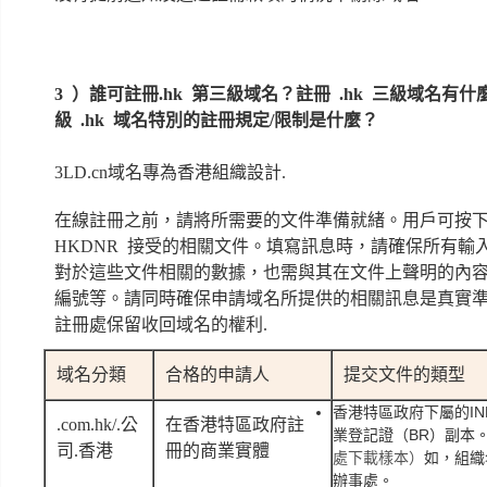
3 ）誰可註冊.hk 第三級域名？註冊 .hk 三級域名
級 .hk 域名特別的註冊規定/限制是什麼？
3LD.cn域名專為香港組織設計.
在線註冊之前，請將所需要的文件準備就緒。用戶可按
HKDNR 接受的相關文件。填寫訊息時，請確保所有輸
對於這些文件相關的數據，也需與其在文件上聲明的內
編號等。請同時確保申請域名所提供的相關訊息是真實
註冊處保留收回域名的權利.
域名分類
合格的申請人
提交文件的類型
香港特區政府下屬的IN
.com.hk/.公
在香港特區政府註
業登記證（BR）副本
司.香港
冊的商業實體
處下載樣本）
如，組織
辦事處。