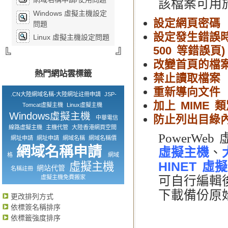
該檔案可用
Windows 虛擬主機設定
設定網頁密碼
問題
設定發生錯誤時出現的
Linux 虛擬主機設定問題
500 等錯誤頁)
改變首頁的檔案 (ind
熱門網站雲標籤
禁止讀取檔案
重新導向文件
.CN大陸網域名稱-大陸網址註冊申請
JSP-
加上 MIME 
Tomcat虛擬主機
Linux虛擬主機
Windows虛擬主機
防止列出目綠
中華電信
線路虛擬主機
主機代管
大陸香港網頁空間
PowerWe
網址申請
網址申請
網域名稱
網域名稱價
網域名稱申請
虛擬主機
、
格
網域
HINET 虛
虛擬主機
網站代管
名稱註冊
虛擬主機免費搬家
可自行編輯後
下載備份原始 .
更改排列方式
依標簽名稱排序
依標籤強度排序