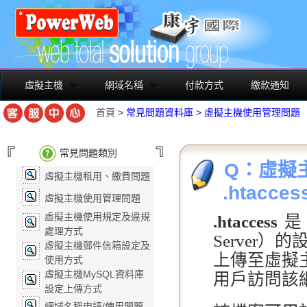
虛擬主機
網域名稱
付款方式
繳款通知
首頁
>
常見問題資料庫
>
虛擬主機使用管理問題
常見問題類別
Q：虛擬主
虛擬主機租用、繳費問題
.htacce
虛擬主機使用管理問題
虛擬主機使用規定及違規
.htaccess
是 
處理方式
Server
虛擬主機郵件信箱設定及
上傳至虛擬
使用方式
虛擬主機MySQL資料庫
用戶訪問該
設定上傳方式
網域名稱申請/使用問題