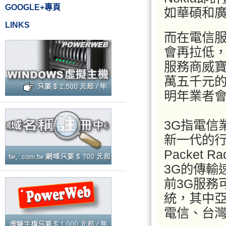
GOOGLE+專頁
如華碩和廣
LINKS
而在電信服
會再拉低
服務商威
萬五千元的
明年業者
3G指電信
新一代的行
Packet 
3G的傳輸
前3G服務
統，其中亞
電信、台灣