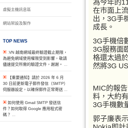
為今年的1
在市面上
虛擬主機訊息區
出，3G手
網站架設及製作
成長。
3G手機倍
TOP NEWS
3G服務面
.VN 越南網域最終驗證截止期限，
格還太過於
為避免網域使用權限受到影響，敬請
然將3G U
儘速提交所需的驗證文件，謝謝。 ...
【重要通知】請於 2026 年 6 月
30 日前更新電子郵件發信（SMTP）
MIC的報
伺服器設定，以確保郵件正常寄送 ...
料，大約有
如何使用 Gmail SMTP 發送信
3G手機數
件？如何取得 Google 應用程式密
碼？ ...
郭子廉表
Nokia