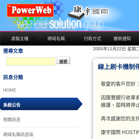
虛擬主機
網域名稱
付款方式
繳款通知
2005年11月22日 星期
搜尋文章
線上刷卡機制
訊息分類
敬愛的客戶您好
HOME
因匯豐銀行收單
系統公告
維護，屆時將停
再次感謝您的支
相關訊息
康宇國際 HOSTI
網域名稱訊息區