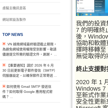
虛擬主機訊息區
網站架設及製作
我們的投資
7 的明確
TOP NEWS
後，Wind
協助和軟體更新
.VN 越南網域最終驗證截止期限，
擇時移轉至 
為避免網域使用權限受到影響，敬請
儘速提交所需的驗證文件，謝謝。 ...
無從取得的
【重要通知】請於 2026 年 6 月
終止支援對
30 日前更新電子郵件發信（SMTP）
伺服器設定，以確保郵件正常寄送 ...
2020 年
如何使用 Gmail SMTP 發送信
Window
件？如何取得 Google 應用程式密
至新式作業系
碼？ ...
安全性更新