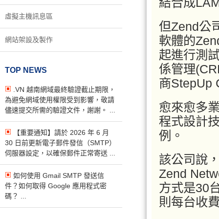
結合成LA
虛擬主機訊息區
但Zend
軟體的Zen
網站架設及製作
起進行測
係管理(C
TOP NEWS
商StepUp
.VN 越南網域最終驗證截止期限，
為避免網域使用權限受到影響，敬請
愈來愈多
儘速提交所需的驗證文件，謝謝。 ...
程式設計技
【重要通知】請於 2026 年 6 月
例。
30 日前更新電子郵件發信（SMTP）
伺服器設定，以確保郵件正常寄送 ...
該公司說，Ze
Zend Ne
如何使用 Gmail SMTP 發送信
方式是30
件？如何取得 Google 應用程式密
碼？ ...
則每台收費