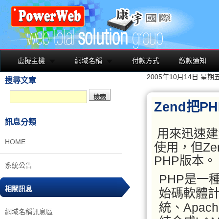
虛擬主機
網域名稱
付款方式
繳款通知
2005年10月14日 星期
搜尋文章
Zend把
訊息分類
用來迅速建
HOME
使用，但Z
PHP版本。
系統公告
PHP是一種描
相關訊息
始碼軟體計
統、Apa
網域名稱訊息區