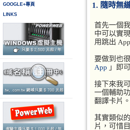
1. 隨時
GOOGLE+專頁
LINKS
首先一個我期
中可以實
用跳出 A
要做到也
App
」即
接下來我可
一個輔助
翻譯卡片
其實類似
片，可惜