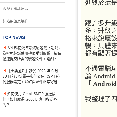
進終於還
虛擬主機訊息區
網站架設及製作
跟許多升級 
多，升級
格來說應
TOP NEWS
暢，具體來
.VN 越南網域最終驗證截止期限，
都有顯著
為避免網域使用權限受到影響，敬請
儘速提交所需的驗證文件，謝謝。 ...
不過電腦
【重要通知】請於 2026 年 6 月
論 Andr
30 日前更新電子郵件發信（SMTP）
伺服器設定，以確保郵件正常寄送 ...
「
Andro
如何使用 Gmail SMTP 發送信
我整理了
件？如何取得 Google 應用程式密
碼？ ...