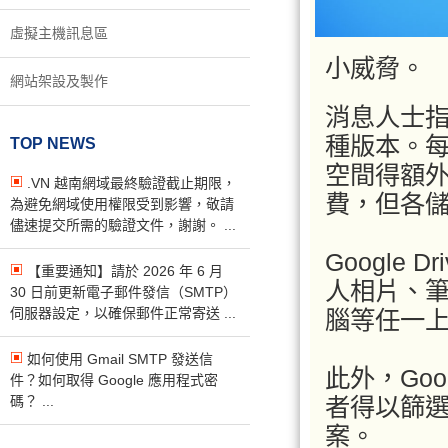
虛擬主機訊息區
小威脅。
網站架設及製作
消息人士指出
種版本。每
TOP NEWS
空間得額外
.VN 越南網域最終驗證截止期限，
費，但各
為避免網域使用權限受到影響，敬請
儘速提交所需的驗證文件，謝謝。 ...
Google
【重要通知】請於 2026 年 6 月
人相片、
30 日前更新電子郵件發信（SMTP）
伺服器設定，以確保郵件正常寄送 ...
腦等任一
如何使用 Gmail SMTP 發送信
此外，Goo
件？如何取得 Google 應用程式密
碼？ ...
者得以篩選
案。