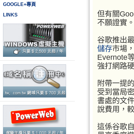
GOOGLE+專頁
但有關Goo
LINKS
不願證實
谷歌推出
儲存
市場，
Evern
強打網路硬
附帶一提
受到當局
書處的文
說費用，較
這係谷歌自