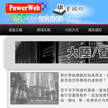
虛擬主機
網域名稱
付款方式
繳款通知
對於架設網路的站長而言，
是否如您所期待的成效呢？
您不可不知道的事情，當地
進行流量管制外，並加強管
站、網址..等，有很多於